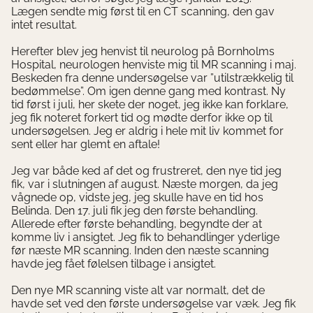
Lægen sendte mig først til en CT scanning, den gav
intet resultat.
Herefter blev jeg henvist til neurolog på Bornholms
Hospital, neurologen henviste mig til MR scanning i maj.
Beskeden fra denne undersøgelse var ”utilstrækkelig til
bedømmelse”. Om igen denne gang med kontrast. Ny
tid først i juli, her skete der noget, jeg ikke kan forklare,
jeg fik noteret forkert tid og mødte derfor ikke op til
undersøgelsen. Jeg er aldrig i hele mit liv kommet for
sent eller har glemt en aftale!
Jeg var både ked af det og frustreret, den nye tid jeg
fik, var i slutningen af august. Næste morgen, da jeg
vågnede op, vidste jeg, jeg skulle have en tid hos
Belinda. Den 17. juli fik jeg den første behandling.
Allerede efter første behandling, begyndte der at
komme liv i ansigtet. Jeg fik to behandlinger yderlige
før næste MR scanning. Inden den næste scanning
havde jeg fået følelsen tilbage i ansigtet.
Den nye MR scanning viste alt var normalt, det de
havde set ved den første undersøgelse var væk. Jeg fik