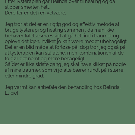
Efter lysterapien går Belinda over til healing og da
slipper smerten helt.
Derefter er det ren velvære.
Jeg tror at det er en rigtig god og effektiv metode at
bruge lysterapi og healing sammen , da man ikke
behøver følelsesmæssigt at gå helt ind i traumet og
opleve det igen, hvilket jo kan være meget ubehageligt.
Det er en blid måde at forløse på, dog tror jeg også på
at lysterapien kan stå alene, men kombinationen af de
to gør det nemt og mere behageligt.
Så det er ikke sidste gang jeg skal have kikket på nogle
af mine traumer, som vi jo alle bærer rundt på i større
eller mindre grad.
Jeg varmt kan anbefale den behandling hos Belinda.
Luciel