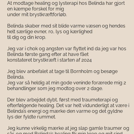
At modtage healing og lysterapi hos Belinda har gjort
en kæmpe forskel for mig
under mit brystkræftforløb.
Belinda skaber med sit blide varme væsen og hendes
helt særlige evner, ro, lys og kærlighed
til dig og din krop.
Jeg var i chok og angsten var flyttet ind da jeg var hos
Belinda første gang efter at have fået
konstateret brystkræft i starten af 2024
Jeg blev anbefalet at tage til Bornholm og besøge
Belinda.
Jeg var så heldig at min gode veninde forærede mig 2
behandlinger som jeg modtog over 2 dage.
Der blev arbejdet dybt, først med traumeterapi og
efterfølgende healing. Det var helt vidunderligt at være i
Belinda’s energi og mærke den varme og det gyldne
lys der fyldte rummet.
Jeg kunne virkelig mærke at jeg slap gamle traumer og
sår, og med Belinda’s healing fik min krop og mit sind