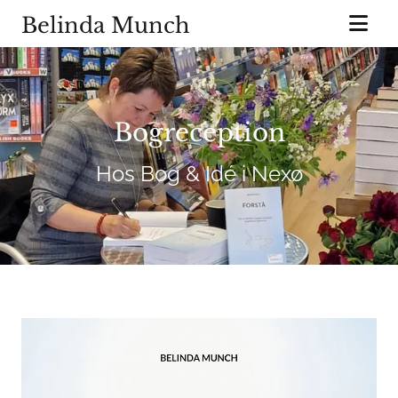
Belinda Munch
Bogreception
Hos Bog & Idé i Nexø